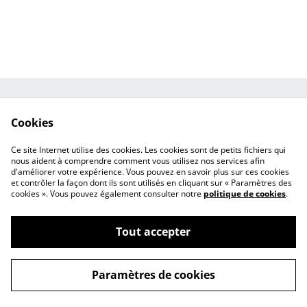
Mentions légales
CGV
Cookies
Politique de
Paiements
cookies
Ce site Internet utilise des cookies. Les cookies sont de petits fichiers qui
Contact
nous aident à comprendre comment vous utilisez nos services afin
d'améliorer votre expérience. Vous pouvez en savoir plus sur ces cookies
et contrôler la façon dont ils sont utilisés en cliquant sur « Paramètres des
cookies ». Vous pouvez également consulter notre
politique de cookies
.
Tout accepter
©
2026
Les Savons du Chalet
Paramètres de cookies
powered by