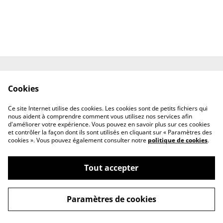
Mentions légales
CGV
Cookies
Politique de
Paiements
cookies
Ce site Internet utilise des cookies. Les cookies sont de petits fichiers qui
Contact
nous aident à comprendre comment vous utilisez nos services afin
d'améliorer votre expérience. Vous pouvez en savoir plus sur ces cookies
et contrôler la façon dont ils sont utilisés en cliquant sur « Paramètres des
cookies ». Vous pouvez également consulter notre
politique de cookies
.
Tout accepter
©
2026
Les Savons du Chalet
Paramètres de cookies
powered by