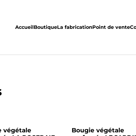
Accueil
Boutique
La fabrication
Point de vente
Co
s
 végétale
Bougie végétale